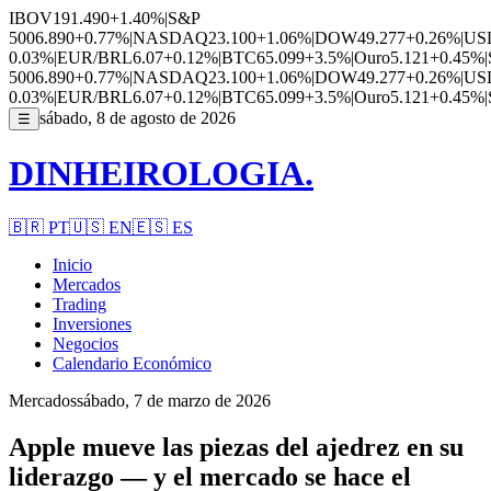
IBOV
191.490
+1.40%
|
S&P
500
6.890
+0.77%
|
NASDAQ
23.100
+1.06%
|
DOW
49.277
+0.26%
|
US
0.03%
|
EUR/BRL
6.07
+0.12%
|
BTC
65.099
+3.5%
|
Ouro
5.121
+0.45%
|
500
6.890
+0.77%
|
NASDAQ
23.100
+1.06%
|
DOW
49.277
+0.26%
|
US
0.03%
|
EUR/BRL
6.07
+0.12%
|
BTC
65.099
+3.5%
|
Ouro
5.121
+0.45%
|
sábado, 8 de agosto de 2026
☰
DINHEIROLOGIA.
🇧🇷
PT
🇺🇸
EN
🇪🇸
ES
Inicio
Mercados
Trading
Inversiones
Negocios
Calendario Económico
Mercados
sábado, 7 de marzo de 2026
Apple mueve las piezas del ajedrez en su
liderazgo — y el mercado se hace el