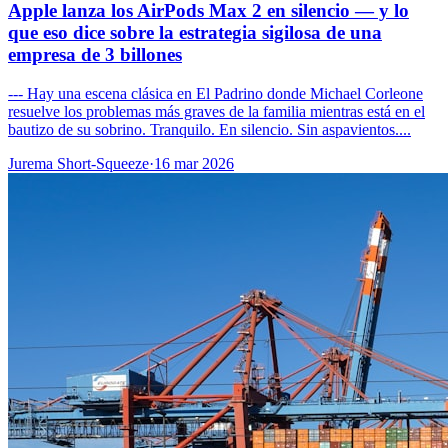
Apple lanza los AirPods Max 2 en silencio — y lo
que eso dice sobre la estrategia sigilosa de una
empresa de 3 billones
--- Hay una escena clásica en El Padrino donde Michael Corleone
resuelve los problemas más graves de la familia mientras está en el
bautizo de su sobrino. Tranquilo. En silencio. Sin aspavientos....
Jurema Short-Squeeze
·
16 mar 2026