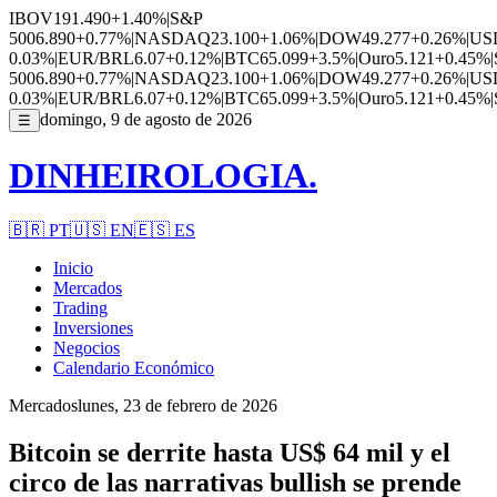
IBOV
191.490
+1.40%
|
S&P
500
6.890
+0.77%
|
NASDAQ
23.100
+1.06%
|
DOW
49.277
+0.26%
|
US
0.03%
|
EUR/BRL
6.07
+0.12%
|
BTC
65.099
+3.5%
|
Ouro
5.121
+0.45%
|
500
6.890
+0.77%
|
NASDAQ
23.100
+1.06%
|
DOW
49.277
+0.26%
|
US
0.03%
|
EUR/BRL
6.07
+0.12%
|
BTC
65.099
+3.5%
|
Ouro
5.121
+0.45%
|
domingo, 9 de agosto de 2026
☰
DINHEIROLOGIA.
🇧🇷
PT
🇺🇸
EN
🇪🇸
ES
Inicio
Mercados
Trading
Inversiones
Negocios
Calendario Económico
Mercados
lunes, 23 de febrero de 2026
Bitcoin se derrite hasta US$ 64 mil y el
circo de las narrativas bullish se prende