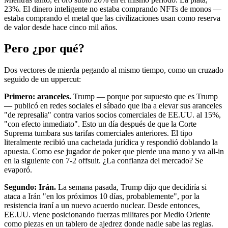
23%. El dinero inteligente no estaba comprando NFTs de monos —
estaba comprando el metal que las civilizaciones usan como reserva
de valor desde hace cinco mil años.
Pero ¿por qué?
Dos vectores de mierda pegando al mismo tiempo, como un cruzado
seguido de un uppercut:
Primero: aranceles.
Trump — porque por supuesto que es Trump
— publicó en redes sociales el sábado que iba a elevar sus aranceles
"de represalia" contra varios socios comerciales de EE.UU. al 15%,
"con efecto inmediato". Esto un día después de que la Corte
Suprema tumbara sus tarifas comerciales anteriores. El tipo
literalmente recibió una cachetada jurídica y respondió doblando la
apuesta. Como ese jugador de poker que pierde una mano y va all-in
en la siguiente con 7-2 offsuit. ¿La confianza del mercado? Se
evaporó.
Segundo: Irán.
La semana pasada, Trump dijo que decidiría si
ataca a Irán "en los próximos 10 días, probablemente", por la
resistencia iraní a un nuevo acuerdo nuclear. Desde entonces,
EE.UU. viene posicionando fuerzas militares por Medio Oriente
como piezas en un tablero de ajedrez donde nadie sabe las reglas.