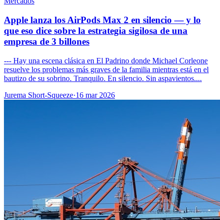
Mercados
Apple lanza los AirPods Max 2 en silencio — y lo
que eso dice sobre la estrategia sigilosa de una
empresa de 3 billones
--- Hay una escena clásica en El Padrino donde Michael Corleone
resuelve los problemas más graves de la familia mientras está en el
bautizo de su sobrino. Tranquilo. En silencio. Sin aspavientos....
Jurema Short-Squeeze
·
16 mar 2026