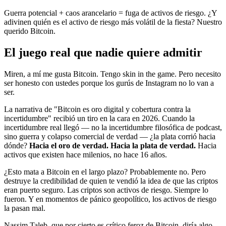
Guerra potencial + caos arancelario = fuga de activos de riesgo. ¿Y
adivinen quién es el activo de riesgo más volátil de la fiesta? Nuestro
querido Bitcoin.
El juego real que nadie quiere admitir
Miren, a mí me gusta Bitcoin. Tengo skin in the game. Pero necesito
ser honesto con ustedes porque los gurús de Instagram no lo van a
ser.
La narrativa de "Bitcoin es oro digital y cobertura contra la
incertidumbre" recibió un tiro en la cara en 2026. Cuando la
incertidumbre real llegó — no la incertidumbre filosófica de podcast,
sino guerra y colapso comercial de verdad — ¿la plata corrió hacia
dónde?
Hacia el oro de verdad. Hacia la plata de verdad.
Hacia
activos que existen hace milenios, no hace 16 años.
¿Esto mata a Bitcoin en el largo plazo? Probablemente no. Pero
destruye la credibilidad de quien te vendió la idea de que las criptos
eran puerto seguro. Las criptos son activos de riesgo. Siempre lo
fueron. Y en momentos de pánico geopolítico, los activos de riesgo
la pasan mal.
Nassim Taleb, que por cierto es crítico feroz de Bitcoin, diría algo