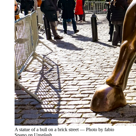
A statue of a bull on a brick street — Photo by fabio
Spano on Unsplash