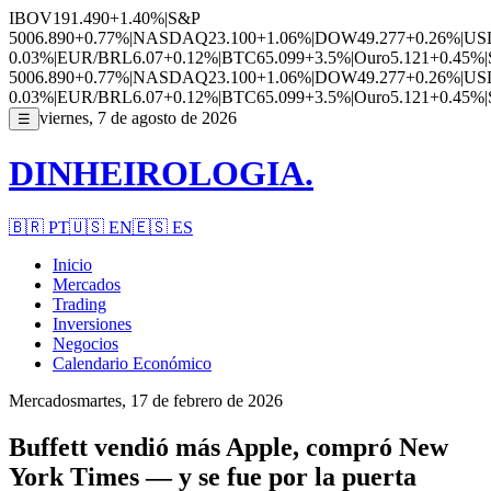
IBOV
191.490
+1.40%
|
S&P
500
6.890
+0.77%
|
NASDAQ
23.100
+1.06%
|
DOW
49.277
+0.26%
|
US
0.03%
|
EUR/BRL
6.07
+0.12%
|
BTC
65.099
+3.5%
|
Ouro
5.121
+0.45%
|
500
6.890
+0.77%
|
NASDAQ
23.100
+1.06%
|
DOW
49.277
+0.26%
|
US
0.03%
|
EUR/BRL
6.07
+0.12%
|
BTC
65.099
+3.5%
|
Ouro
5.121
+0.45%
|
viernes, 7 de agosto de 2026
☰
DINHEIROLOGIA.
🇧🇷
PT
🇺🇸
EN
🇪🇸
ES
Inicio
Mercados
Trading
Inversiones
Negocios
Calendario Económico
Mercados
martes, 17 de febrero de 2026
Buffett vendió más Apple, compró New
York Times — y se fue por la puerta