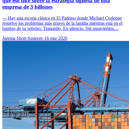
que eso dice sobre la estrategia sigilosa de una
empresa de 3 billones
--- Hay una escena clásica en El Padrino donde Michael Corleone
resuelve los problemas más graves de la familia mientras está en el
bautizo de su sobrino. Tranquilo. En silencio. Sin aspavientos....
Jurema Short-Squeeze
·
16 mar 2026