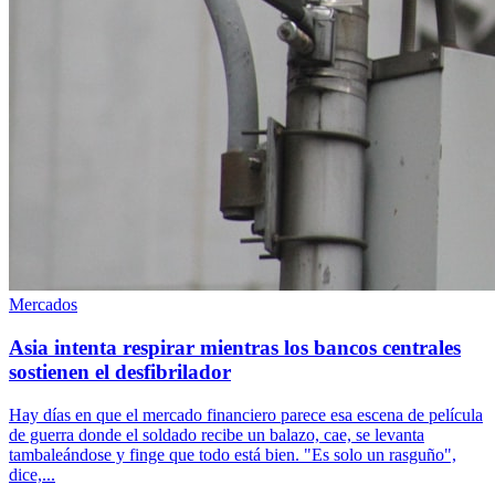
Mercados
Asia intenta respirar mientras los bancos centrales
sostienen el desfibrilador
Hay días en que el mercado financiero parece esa escena de película
de guerra donde el soldado recibe un balazo, cae, se levanta
tambaleándose y finge que todo está bien. "Es solo un rasguño",
dice,...