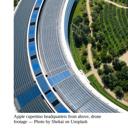
Apple cupertino headquarters from above, drone
footage — Photo by Shekai on Unsplash