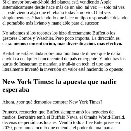
Si el mayor buy-and-hold del planeta está vendiendo Apple
sistemáticamente desde hace más de un año, tal vez — solo tal vez
— esté viendo algo que el rebaño todavía no vio. O tal vez
simplemente esté haciendo lo que hace un tipo responsable: dejando
el portafolio más liviano y manejable para el sucesor.
No sabemos si los recortes los hizo directamente Buffett o los
gestores Combs y Weschler. Pero poco importa. La dirección es
clara:
menos concentración, más diversificación, más efectivo.
Berkshire está sentada sobre una montaña de dinero que le daría
envidia a cualquier banco central de país emergente. Y mientras los
gurús de Instagram te mandan a ir all-in en tech, el tipo que
literalmente inventó la inversión en valor está haciendo lo opuesto.
New York Times: la apuesta que nadie
esperaba
Ahora, ¿por qué demonios comprar New York Times?
Primero, recuerden que Buffett siempre amó los negocios de
medios. Berkshire tenía el Buffalo News, el Omaha World-Herald,
decenas de periódicos locales. Vendió todo a Lee Enterprises en
2020, pero nunca ocultó que entendía el poder de una marca