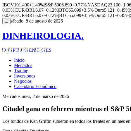
IBOV
191.490
+1.40%
|
S&P 500
6.890
+0.77%
|
NASDAQ
23.100
+1.0
0.03%
|
EUR/BRL
6.07
+0.12%
|
BTC
65.099
+3.5%
|
Ouro
5.121
+0.45%
|
0.03%
|
EUR/BRL
6.07
+0.12%
|
BTC
65.099
+3.5%
|
Ouro
5.121
+0.45%
|
sábado, 8 de agosto de 2026
☰
DINHEIROLOGIA.
🇧🇷
PT
🇺🇸
EN
🇪🇸
ES
Inicio
Mercados
Trading
Inversiones
Negocios
Calendario Económico
Mercados
lunes, 2 de marzo de 2026
Citadel gana en febrero mientras el S&P 5
Los fondos de Ken Griffin subieron en todos los frentes en un mes en