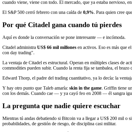
cuando viene, viene con todo. El mercado, que ya estaba nervioso, e
El S&P 500 cerró febrero con una caída de
0,9%
. Para quien cree qu
Por qué Citadel gana cuando tú pierdes
Aquí es donde la conversación se pone interesante — e incómoda.
Citadel administra
US$ 66 mil millones
en activos. Eso es más que el
con day trading".
La ventaja de Citadel es estructural. Operan en múltiples clases de a
commodities pueden subir. Cuando la renta fija se tambalea, el braz
Edward Thorp, el padre del trading cuantitativo, ya lo decía: la ventaj
Y hay otro punto que Taleb amaría:
skin in the game
. Griffin tiene 
con los demás. Cuando cae — y ya cayó feo en 2008 — él sangra igu
La pregunta que nadie quiere escuchar
Mientras tú andas debatiendo si Bitcoin va a llegar a US$ 200 mil o 
probabilidades, de gestión de riesgo, de disciplina casi militar.