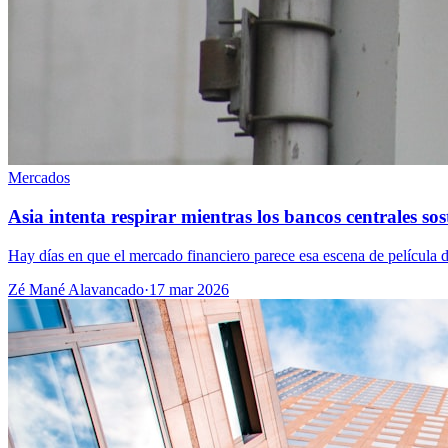
Mercados
Asia intenta respirar mientras los bancos centrales sos
Hay días en que el mercado financiero parece esa escena de película d
Zé Mané Alavancado
·
17 mar 2026