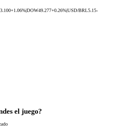
3.100
+1.06%
|
DOW
49.277
+0.26%
|
USD/BRL
5.15
-
ndes el juego?
izado