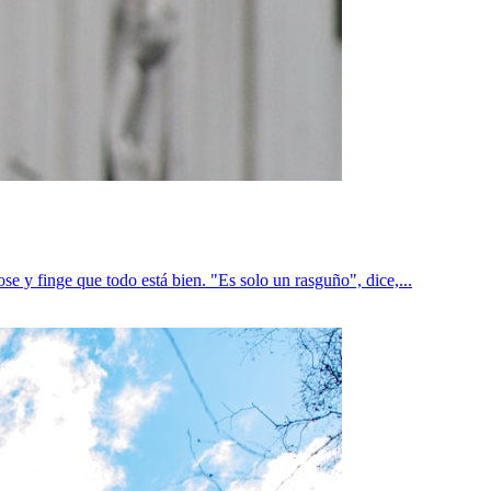
e y finge que todo está bien. "Es solo un rasguño", dice,...