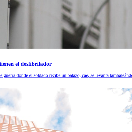
tienen el desfibrilador
e guerra donde el soldado recibe un balazo, cae, se levanta tambaleándos