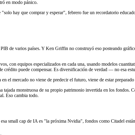
ntró en modo pánico.
e "solo hay que comprar y esperar", febrero fue un recordatorio educad
 PIB de varios países. Y Ken Griffin no construyó eso posteando gráfic
ctivos, con equipos especializados en cada una, usando modelos cuantitat
o de crédito puede compensar. Es diversificación de verdad — no esa es
a en el mercado no viene de predecir el futuro, viene de estar preparado 
una tajada monstruosa de su propio patrimonio invertida en los fondos.
al. Eso cambia todo.
si esa small cap de IA es "la próxima Nvidia", fondos como Citadel est