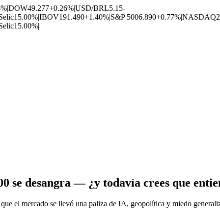
6%
|
DOW
49.277
+0.26%
|
USD/BRL
5.15
-
Selic
15.00%
|
IBOV
191.490
+1.40%
|
S&P 500
6.890
+0.77%
|
NASDAQ
2
Selic
15.00%
|
00 se desangra — ¿y todavía crees que entie
 que el mercado se llevó una paliza de IA, geopolítica y miedo general