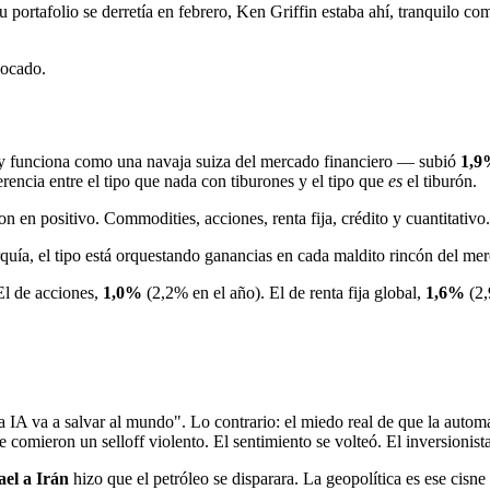
 portafolio se derretía en febrero, Ken Griffin estaba ahí, tranquilo c
vocado.
ia y funciona como una navaja suiza del mercado financiero — subió
1,9
encia entre el tipo que nada con tiburones y el tipo que
es
el tiburón.
n en positivo. Commodities, acciones, renta fija, crédito y cuantitativo
quía, el tipo está orquestando ganancias en cada maldito rincón del me
El de acciones,
1,0%
(2,2% en el año). El de renta fija global,
1,6%
(2,
"la IA va a salvar al mundo". Lo contrario: el miedo real de que la aut
comieron un selloff violento. El sentimiento se volteó. El inversionista
ael a Irán
hizo que el petróleo se disparara. La geopolítica es ese cisn