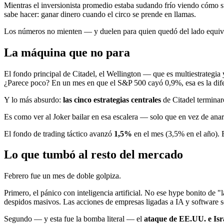
Mientras el inversionista promedio estaba sudando frío viendo cómo su
sabe hacer: ganar dinero cuando el circo se prende en llamas.
Los números no mienten — y duelen para quien quedó del lado equi
La máquina que no para
El fondo principal de Citadel, el Wellington — que es multiestrateg
¿Parece poco? En un mes en que el S&P 500 cayó 0,9%, esa es la difer
Y lo más absurdo:
las cinco estrategias centrales
de Citadel terminaro
Es como ver al Joker bailar en esa escalera — solo que en vez de anar
El fondo de trading táctico avanzó
1,5%
en el mes (3,5% en el año). 
Lo que tumbó al resto del mercado
Febrero fue un mes de doble golpiza.
Primero, el pánico con inteligencia artificial. No ese hype bonito de 
despidos masivos. Las acciones de empresas ligadas a IA y software se 
Segundo — y esta fue la bomba literal — el
ataque de EE.UU. e Isr