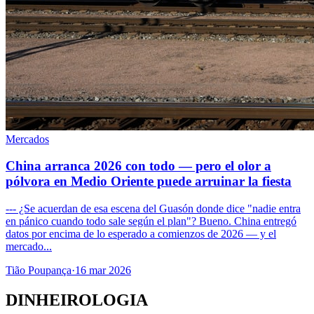
Mercados
China arranca 2026 con todo — pero el olor a
pólvora en Medio Oriente puede arruinar la fiesta
--- ¿Se acuerdan de esa escena del Guasón donde dice "nadie entra
en pánico cuando todo sale según el plan"? Bueno. China entregó
datos por encima de lo esperado a comienzos de 2026 — y el
mercado...
Tião Poupança
·
16 mar 2026
DINHEIROLOGIA