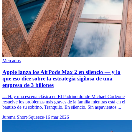
Mercados
Apple lanza los AirPods Max 2 en silencio — y lo
que eso dice sobre la estrategia sigilosa de una
empresa de 3 billones
--- Hay una escena clásica en El Padrino donde Michael Corleone
resuelve los problemas más graves de la familia mientras está en el
bautizo de su sobrino. Tranquilo. En silencio. Sin aspavientos....
Jurema Short-Squeeze
·
16 mar 2026