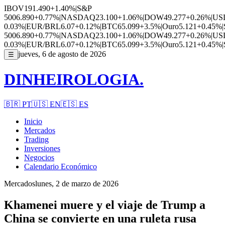
IBOV
191.490
+1.40%
|
S&P
500
6.890
+0.77%
|
NASDAQ
23.100
+1.06%
|
DOW
49.277
+0.26%
|
US
0.03%
|
EUR/BRL
6.07
+0.12%
|
BTC
65.099
+3.5%
|
Ouro
5.121
+0.45%
|
500
6.890
+0.77%
|
NASDAQ
23.100
+1.06%
|
DOW
49.277
+0.26%
|
US
0.03%
|
EUR/BRL
6.07
+0.12%
|
BTC
65.099
+3.5%
|
Ouro
5.121
+0.45%
|
jueves, 6 de agosto de 2026
☰
DINHEIROLOGIA.
🇧🇷
PT
🇺🇸
EN
🇪🇸
ES
Inicio
Mercados
Trading
Inversiones
Negocios
Calendario Económico
Mercados
lunes, 2 de marzo de 2026
Khamenei muere y el viaje de Trump a
China se convierte en una ruleta rusa