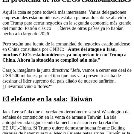
Aquí la cosa se pone todavía más interesante. Varias delegaciones
empresariales estadounidenses estaban planeando subirse al avión
con Trump para cerrar negocios en la segunda economía más grande
del mundo. Patrón clásico — líderes de otros países ya lo habían
hecho a lo largo de 2026.
Pero según una fuente de la comunidad de negocios estadounidense
en China consultada por CNBC:
"Antes del ataque a Irán,
muchos CEOs estadounidenses ya no querían ir con Trump a
China. Ahora la situación se complicó aún más."
Carajo, imagínate la junta directiva: "Jefe, vamos a cerrar ese deal de
US$ 500 millones, pero el tipo que nos va a presentar acaba de
asesinar al líder supremo del país aliado de nuestro anfitrión.
¿Llevamos vino o flores?"
El elefante en la sala: Taiwán
Jack Lee señala que el verdadero termómetro será si Washington da
señales de contención en la venta de armas a Taiwán. La isla
autogobernada sigue siendo la mecha más corta en la relación
EE.UU.-China. Si Trump quiere demostrar buena fe ante Beijing
después de haber puesto el Medio Oriente patas arriba, Taiwán es la