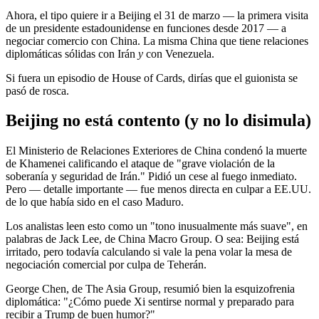
Ahora, el tipo quiere ir a Beijing el 31 de marzo — la primera visita
de un presidente estadounidense en funciones desde 2017 — a
negociar comercio con China. La misma China que tiene relaciones
diplomáticas sólidas con Irán
y
con Venezuela.
Si fuera un episodio de House of Cards, dirías que el guionista se
pasó de rosca.
Beijing no está contento (y no lo disimula)
El Ministerio de Relaciones Exteriores de China condenó la muerte
de Khamenei calificando el ataque de "grave violación de la
soberanía y seguridad de Irán." Pidió un cese al fuego inmediato.
Pero — detalle importante — fue menos directa en culpar a EE.UU.
de lo que había sido en el caso Maduro.
Los analistas leen esto como un "tono inusualmente más suave", en
palabras de Jack Lee, de China Macro Group. O sea: Beijing está
irritado, pero todavía calculando si vale la pena volar la mesa de
negociación comercial por culpa de Teherán.
George Chen, de The Asia Group, resumió bien la esquizofrenia
diplomática: "¿Cómo puede Xi sentirse normal y preparado para
recibir a Trump de buen humor?"