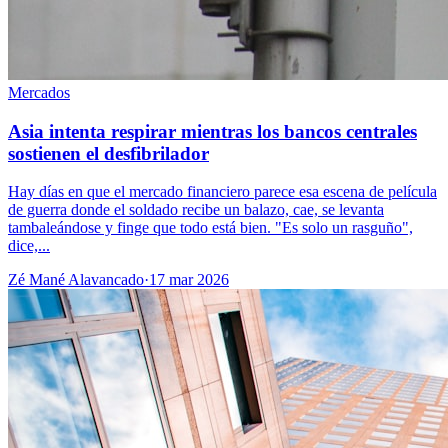
Mercados
Asia intenta respirar mientras los bancos centrales
sostienen el desfibrilador
Hay días en que el mercado financiero parece esa escena de película
de guerra donde el soldado recibe un balazo, cae, se levanta
tambaleándose y finge que todo está bien. "Es solo un rasguño",
dice,...
Zé Mané Alavancado
·
17 mar 2026