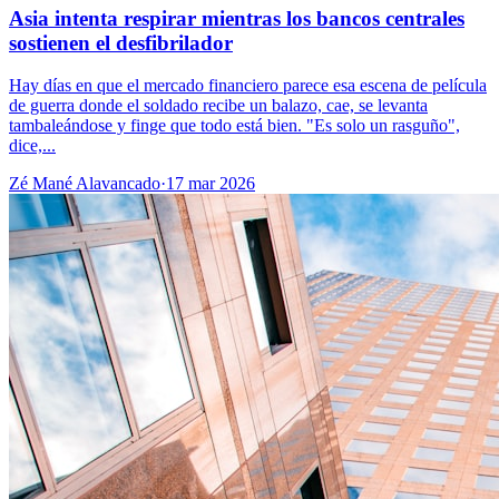
Asia intenta respirar mientras los bancos centrales
sostienen el desfibrilador
Hay días en que el mercado financiero parece esa escena de película
de guerra donde el soldado recibe un balazo, cae, se levanta
tambaleándose y finge que todo está bien. "Es solo un rasguño",
dice,...
Zé Mané Alavancado
·
17 mar 2026