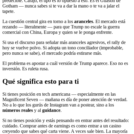
predecible. Carajo, el tipo es lo opuesto a eso. Es el Guasón de
Gotham — nunca sabes si te va a dar la mano o te va a jalar el
tapete.
La cuestión central gira en torno a los
aranceles
. El mercado está
rezando — literalmente — para que Trump no escale la guerra
comercial con China, Europa y quien se le ponga enfrente.
Si usa el discurso para señalar más aranceles agresivos, el rally de
hoy se vuelve polvo. Si adopta un tono conciliador (improbable,
pero nunca se sabe), el mercado podría estirarse más.
El problema es apostar a cuál versión de Trump aparece. Eso no es
inversión. Es ruleta rusa.
Qué significa esto para ti
Si tienes posición en tech americana — especialmente en las
Magnificent Seven — mañana es día de poner atención de verdad.
No a lo que los gurús de Instagram van a postear, sino a los
números reales
y al
guidance
.
Si no tienes posición y estás pensando en entrar antes del resultado:
cuidado. Comprar antes de earnings es como entrar a un casino
creyendo que sabes qué carta viene. A veces sale bien. La mayoría