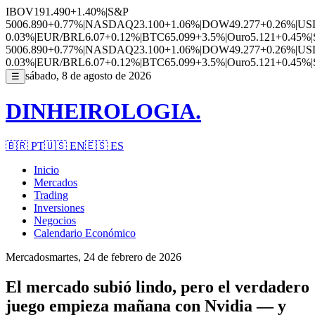
IBOV
191.490
+1.40%
|
S&P
500
6.890
+0.77%
|
NASDAQ
23.100
+1.06%
|
DOW
49.277
+0.26%
|
US
0.03%
|
EUR/BRL
6.07
+0.12%
|
BTC
65.099
+3.5%
|
Ouro
5.121
+0.45%
|
500
6.890
+0.77%
|
NASDAQ
23.100
+1.06%
|
DOW
49.277
+0.26%
|
US
0.03%
|
EUR/BRL
6.07
+0.12%
|
BTC
65.099
+3.5%
|
Ouro
5.121
+0.45%
|
sábado, 8 de agosto de 2026
☰
DINHEIROLOGIA.
🇧🇷
PT
🇺🇸
EN
🇪🇸
ES
Inicio
Mercados
Trading
Inversiones
Negocios
Calendario Económico
Mercados
martes, 24 de febrero de 2026
El mercado subió lindo, pero el verdadero
juego empieza mañana con Nvidia — y