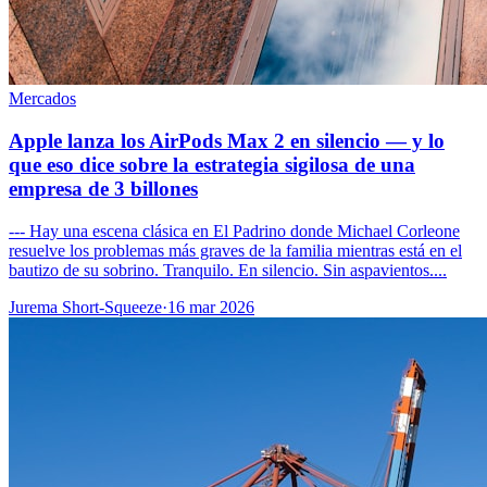
Mercados
Apple lanza los AirPods Max 2 en silencio — y lo
que eso dice sobre la estrategia sigilosa de una
empresa de 3 billones
--- Hay una escena clásica en El Padrino donde Michael Corleone
resuelve los problemas más graves de la familia mientras está en el
bautizo de su sobrino. Tranquilo. En silencio. Sin aspavientos....
Jurema Short-Squeeze
·
16 mar 2026