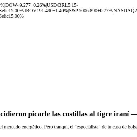
6%
|
DOW
49.277
+0.26%
|
USD/BRL
5.15
-
Selic
15.00%
|
IBOV
191.490
+1.40%
|
S&P 500
6.890
+0.77%
|
NASDAQ
2
Selic
15.00%
|
dieron picarle las costillas al tigre iraní —
 mercado energético. Pero tranqui, el "especialista" de tu casa de bols