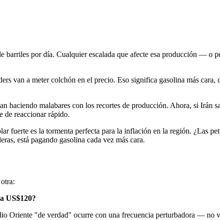
e barriles por día. Cualquier escalada que afecte esa producción — o pe
ers van a meter colchón en el precio. Eso significa gasolina más cara, 
n haciendo malabares con los recortes de producción. Ahora, si Irán sa
e de reaccionar rápido.
r fuerte es la tormenta perfecta para la inflación en la región. ¿Las pe
leras, está pagando gasolina cada vez más cara.
otra:
o a US$120?
dio Oriente "de verdad" ocurre con una frecuencia perturbadora — no va