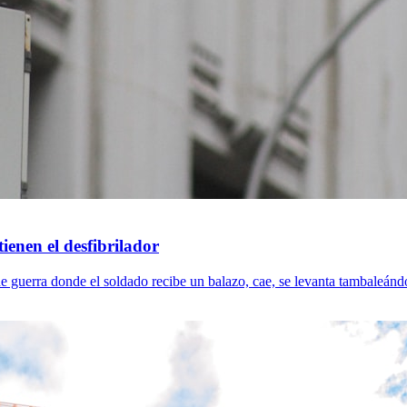
tienen el desfibrilador
e guerra donde el soldado recibe un balazo, cae, se levanta tambaleándos