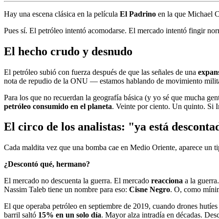
Hay una escena clásica en la película
El Padrino
en la que Michael C
Pues sí. El petróleo intentó acomodarse. El mercado intentó fingir nor
El hecho crudo y desnudo
El petróleo subió con fuerza después de que las señales de una
expans
nota de repudio de la ONU — estamos hablando de movimiento militar r
Para los que no recuerdan la geografía básica (y yo sé que mucha gent
petróleo consumido en el planeta
. Veinte por ciento. Un quinto. Si 
El circo de los analistas: "ya está desconta
Cada maldita vez que una bomba cae en Medio Oriente, aparece un tipo
¿Descontó qué, hermano?
El mercado no descuenta la guerra. El mercado
reacciona
a la guerra
Nassim Taleb tiene un nombre para eso:
Cisne Negro
. O, como mín
El que operaba petróleo en septiembre de 2019, cuando drones hutíes 
barril saltó
15% en un solo día
. Mayor alza intradía en décadas. Des