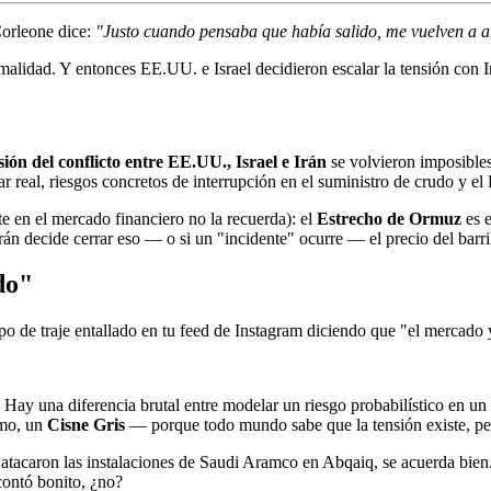
orleone dice:
"Justo cuando pensaba que había salido, me vuelven a ar
malidad. Y entonces EE.UU. e Israel decidieron escalar la tensión con I
ión del conflicto entre EE.UU., Israel e Irán
se volvieron imposibles
eal, riesgos concretos de interrupción en el suministro de crudo y el
e en el mercado financiero no la recuerda): el
Estrecho de Ormuz
es e
Irán decide cerrar eso — o si un "incidente" ocurre — el precio del barri
do"
 de traje entallado en tu feed de Instagram diciendo que "el mercado y
. Hay una diferencia brutal entre modelar un riesgo probabilístico en un 
imo, un
Cisne Gris
— porque todo mundo sabe que la tensión existe, per
atacaron las instalaciones de Saudi Aramco en Abqaiq, se acuerda bien.
contó bonito, ¿no?