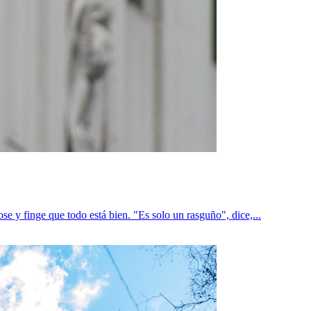
e y finge que todo está bien. "Es solo un rasguño", dice,...