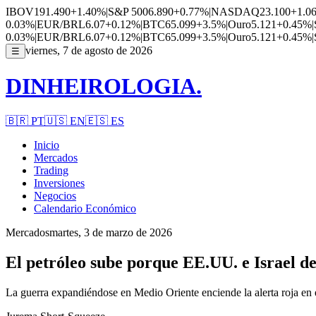
IBOV
191.490
+1.40%
|
S&P 500
6.890
+0.77%
|
NASDAQ
23.100
+1.0
0.03%
|
EUR/BRL
6.07
+0.12%
|
BTC
65.099
+3.5%
|
Ouro
5.121
+0.45%
|
0.03%
|
EUR/BRL
6.07
+0.12%
|
BTC
65.099
+3.5%
|
Ouro
5.121
+0.45%
|
viernes, 7 de agosto de 2026
☰
DINHEIROLOGIA.
🇧🇷
PT
🇺🇸
EN
🇪🇸
ES
Inicio
Mercados
Trading
Inversiones
Negocios
Calendario Económico
Mercados
martes, 3 de marzo de 2026
El petróleo sube porque EE.UU. e Israel deci
La guerra expandiéndose en Medio Oriente enciende la alerta roja en el