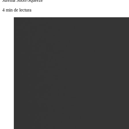
Jurema Short-Squeeze
4
min
de lectura