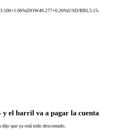
3.100
+1.06%
|
DOW
49.277
+0.26%
|
USD/BRL
5.15
-
 y el barril va a pagar la cuenta
a dijo que ya está todo descontado.