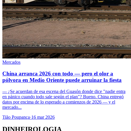
Mercados
China arranca 2026 con todo — pero el olor a
pólvora en Medio Oriente puede arruinar la fiesta
--- ¿Se acuerdan de esa escena del Guasón donde dice "nadie entra
en pánico cuando todo sale según el plan"? Bueno. China entregó
datos por encima de lo esperado a comienzos de 2026 — y el
mercado...
Tião Poupança
·
16 mar 2026
DINHEIROLOGIA