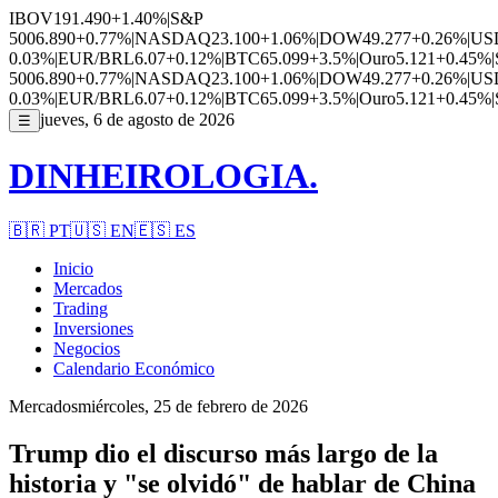
IBOV
191.490
+1.40%
|
S&P
500
6.890
+0.77%
|
NASDAQ
23.100
+1.06%
|
DOW
49.277
+0.26%
|
US
0.03%
|
EUR/BRL
6.07
+0.12%
|
BTC
65.099
+3.5%
|
Ouro
5.121
+0.45%
|
500
6.890
+0.77%
|
NASDAQ
23.100
+1.06%
|
DOW
49.277
+0.26%
|
US
0.03%
|
EUR/BRL
6.07
+0.12%
|
BTC
65.099
+3.5%
|
Ouro
5.121
+0.45%
|
jueves, 6 de agosto de 2026
☰
DINHEIROLOGIA.
🇧🇷
PT
🇺🇸
EN
🇪🇸
ES
Inicio
Mercados
Trading
Inversiones
Negocios
Calendario Económico
Mercados
miércoles, 25 de febrero de 2026
Trump dio el discurso más largo de la
historia y "se olvidó" de hablar de China