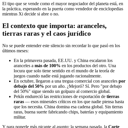
El tipo que se vende como el mayor negociador del planeta está, en
la práctica, esperando en la puerta como vendedor de enciclopedias
mientras Xi decide si abre o no.
El contexto que importa: aranceles,
tierras raras y el caos jurídico
No se puede entender este silencio sin recordar lo que pasó en los
últimos meses:
En la primavera pasada, EE.UU. y China escalaron los
aranceles a
más de 100%
en los productos del otro. Una
locura que solo tiene sentido en el mundo de la teoría de
juegos cuando nadie está jugando racionalmente.
En octubre, llegaron a una tregua comercial con aranceles
por
debajo del 50%
por un año. ¿Mejoró? Sí. Pero "por debajo
del 50%" sigue siendo un golpazo al comercio global.
Pekín endureció las restricciones de exportación de
tierras
raras
— esos minerales críticos en los que nadie piensa hasta
que los necesita. China domina esa cadena global. Sin tierras
raras, buena suerte fabricando chips, baterías y equipamiento
militar.
Y para ponerle más picante al asunto: la semana pasada, la
Corte