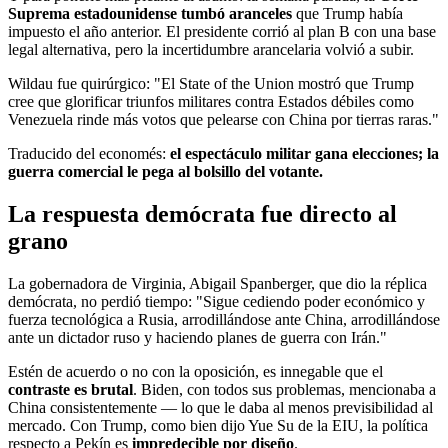
Suprema estadounidense tumbó aranceles
que Trump había
impuesto el año anterior. El presidente corrió al plan B con una base
legal alternativa, pero la incertidumbre arancelaria volvió a subir.
Wildau fue quirúrgico: "El State of the Union mostró que Trump
cree que glorificar triunfos militares contra Estados débiles como
Venezuela rinde más votos que pelearse con China por tierras raras."
Traducido del economés:
el espectáculo militar gana elecciones; la
guerra comercial le pega al bolsillo del votante.
La respuesta demócrata fue directo al
grano
La gobernadora de Virginia, Abigail Spanberger, que dio la réplica
demócrata, no perdió tiempo: "Sigue cediendo poder económico y
fuerza tecnológica a Rusia, arrodillándose ante China, arrodillándose
ante un dictador ruso y haciendo planes de guerra con Irán."
Estén de acuerdo o no con la oposición, es innegable que el
contraste es brutal
. Biden, con todos sus problemas, mencionaba a
China consistentemente — lo que le daba al menos previsibilidad al
mercado. Con Trump, como bien dijo Yue Su de la EIU, la política
respecto a Pekín es
impredecible por diseño
.