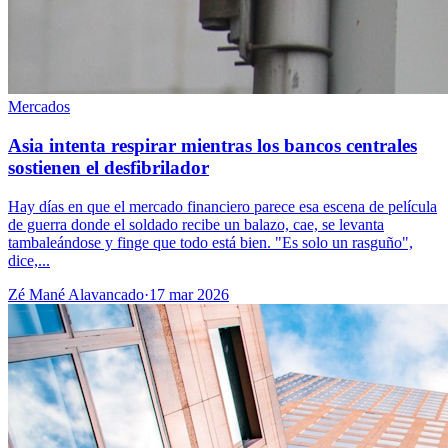
Mercados
Asia intenta respirar mientras los bancos centrales
sostienen el desfibrilador
Hay días en que el mercado financiero parece esa escena de película
de guerra donde el soldado recibe un balazo, cae, se levanta
tambaleándose y finge que todo está bien. "Es solo un rasguño",
dice,...
Zé Mané Alavancado
·
17 mar 2026