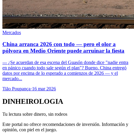
Mercados
China arranca 2026 con todo — pero el olor a
pólvora en Medio Oriente puede arruinar la fiesta
--- ¿Se acuerdan de esa escena del Guasón donde dice "nadie entra
en pánico cuando todo sale según el plan"? Bueno. China entregó
datos por encima de lo esperado a comienzos de 2026 — y el
mercado...
Tião Poupança
·
16 mar 2026
DINHEIROLOGIA
Tu lectura sobre dinero, sin rodeos
Este portal no ofrece recomendaciones de inversión. Información y
opinión, con piel en el juego.