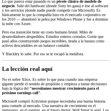
Lo que parece estar pasando es un
pivote clásico de modelo de
negocio
. Salir del hardware (donde Sony les gana) e irse al software
y los servicios (donde nadie puede competir con Microsoft). Es
básicamente lo que la compañía hizo en el mercado corporativo en
los 2010 — abandonó la pelea por Windows Phone y fue a dominar
la nube con Azure.
Pero esa transición tiene un costo humano brutal. Miles de
desarrolladores despedidos. Estudios enteros cerrados. Gente que
pasó años construyendo juegos increíbles, tirada a la basura como
activos descartables en un balance contable.
Y Blackley lo sabe. Por eso se le escapó la metáfora.
La lección real aquí
No es sobre Xbox. Es sobre lo que pasa cuando una empresa
gigante pierde el sentido de propósito y empieza a tomar decisiones
bajo la lógica del
"necesitamos mostrar crecimiento para el
próximo earnings call"
.
Microsoft compró Activision porque necesitaba una buena historia
para contarle al mercado. Una narrativa de crecimiento en el
metaverso, en el gaming, en el futuro digital. Wall Street la amó. Los