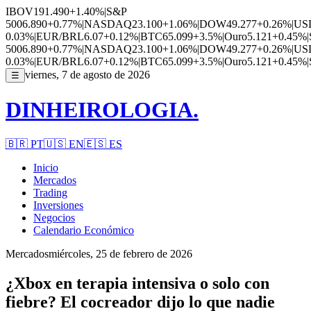
IBOV
191.490
+1.40%
|
S&P
500
6.890
+0.77%
|
NASDAQ
23.100
+1.06%
|
DOW
49.277
+0.26%
|
US
0.03%
|
EUR/BRL
6.07
+0.12%
|
BTC
65.099
+3.5%
|
Ouro
5.121
+0.45%
|
500
6.890
+0.77%
|
NASDAQ
23.100
+1.06%
|
DOW
49.277
+0.26%
|
US
0.03%
|
EUR/BRL
6.07
+0.12%
|
BTC
65.099
+3.5%
|
Ouro
5.121
+0.45%
|
viernes, 7 de agosto de 2026
☰
DINHEIROLOGIA.
🇧🇷
PT
🇺🇸
EN
🇪🇸
ES
Inicio
Mercados
Trading
Inversiones
Negocios
Calendario Económico
Mercados
miércoles, 25 de febrero de 2026
¿Xbox en terapia intensiva o solo con
fiebre? El cocreador dijo lo que nadie