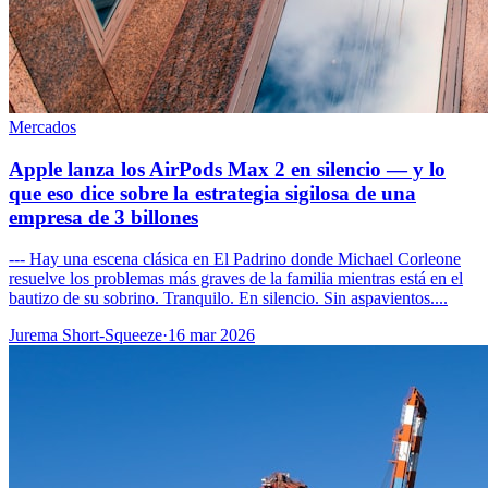
Mercados
Apple lanza los AirPods Max 2 en silencio — y lo
que eso dice sobre la estrategia sigilosa de una
empresa de 3 billones
--- Hay una escena clásica en El Padrino donde Michael Corleone
resuelve los problemas más graves de la familia mientras está en el
bautizo de su sobrino. Tranquilo. En silencio. Sin aspavientos....
Jurema Short-Squeeze
·
16 mar 2026