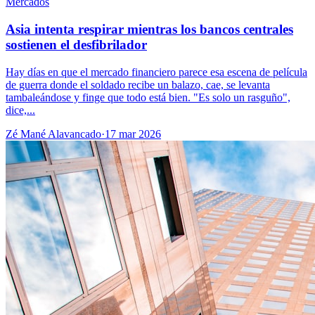
Mercados
Asia intenta respirar mientras los bancos centrales
sostienen el desfibrilador
Hay días en que el mercado financiero parece esa escena de película
de guerra donde el soldado recibe un balazo, cae, se levanta
tambaleándose y finge que todo está bien. "Es solo un rasguño",
dice,...
Zé Mané Alavancado
·
17 mar 2026