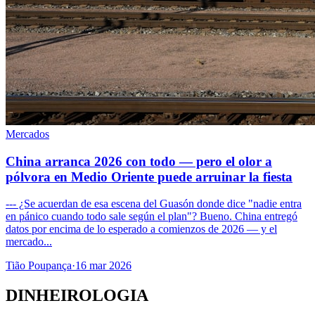
Mercados
China arranca 2026 con todo — pero el olor a
pólvora en Medio Oriente puede arruinar la fiesta
--- ¿Se acuerdan de esa escena del Guasón donde dice "nadie entra
en pánico cuando todo sale según el plan"? Bueno. China entregó
datos por encima de lo esperado a comienzos de 2026 — y el
mercado...
Tião Poupança
·
16 mar 2026
DINHEIROLOGIA