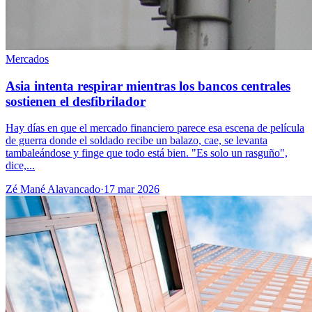
Mercados
Asia intenta respirar mientras los bancos centrales
sostienen el desfibrilador
Hay días en que el mercado financiero parece esa escena de película
de guerra donde el soldado recibe un balazo, cae, se levanta
tambaleándose y finge que todo está bien. "Es solo un rasguño",
dice,...
Zé Mané Alavancado
·
17 mar 2026