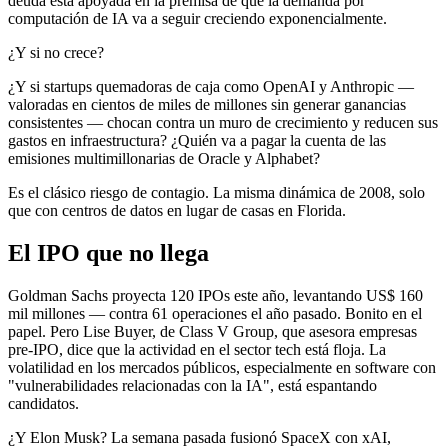
deuda está apoyada en la premisa de que la demanda por
computación de IA va a seguir creciendo exponencialmente.
¿Y si no crece?
¿Y si startups quemadoras de caja como OpenAI y Anthropic —
valoradas en cientos de miles de millones sin generar ganancias
consistentes — chocan contra un muro de crecimiento y reducen sus
gastos en infraestructura? ¿Quién va a pagar la cuenta de las
emisiones multimillonarias de Oracle y Alphabet?
Es el clásico riesgo de contagio. La misma dinámica de 2008, solo
que con centros de datos en lugar de casas en Florida.
El IPO que no llega
Goldman Sachs proyecta 120 IPOs este año, levantando US$ 160
mil millones — contra 61 operaciones el año pasado. Bonito en el
papel. Pero Lise Buyer, de Class V Group, que asesora empresas
pre-IPO, dice que la actividad en el sector tech está floja. La
volatilidad en los mercados públicos, especialmente en software con
"vulnerabilidades relacionadas con la IA", está espantando
candidatos.
¿Y Elon Musk? La semana pasada fusionó SpaceX con xAI,