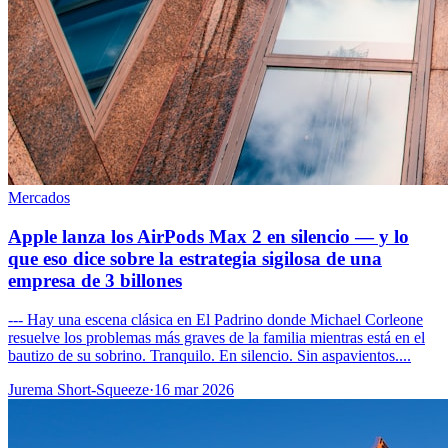
Mercados
Apple lanza los AirPods Max 2 en silencio — y lo
que eso dice sobre la estrategia sigilosa de una
empresa de 3 billones
--- Hay una escena clásica en El Padrino donde Michael Corleone
resuelve los problemas más graves de la familia mientras está en el
bautizo de su sobrino. Tranquilo. En silencio. Sin aspavientos....
Jurema Short-Squeeze
·
16 mar 2026