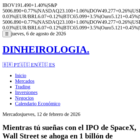
IBOV
191.490
+1.40%
|
S&P
500
6.890
+0.77%
|
NASDAQ
23.100
+1.06%
|
DOW
49.277
+0.26%
|
US
0.03%
|
EUR/BRL
6.07
+0.12%
|
BTC
65.099
+3.5%
|
Ouro
5.121
+0.45%
|
500
6.890
+0.77%
|
NASDAQ
23.100
+1.06%
|
DOW
49.277
+0.26%
|
US
0.03%
|
EUR/BRL
6.07
+0.12%
|
BTC
65.099
+3.5%
|
Ouro
5.121
+0.45%
|
jueves, 6 de agosto de 2026
☰
DINHEIROLOGIA.
🇧🇷
PT
🇺🇸
EN
🇪🇸
ES
Inicio
Mercados
Trading
Inversiones
Negocios
Calendario Económico
Mercados
jueves, 12 de febrero de 2026
Mientras tú sueñas con el IPO de SpaceX,
Wall Street se ahoga en 1 billón de